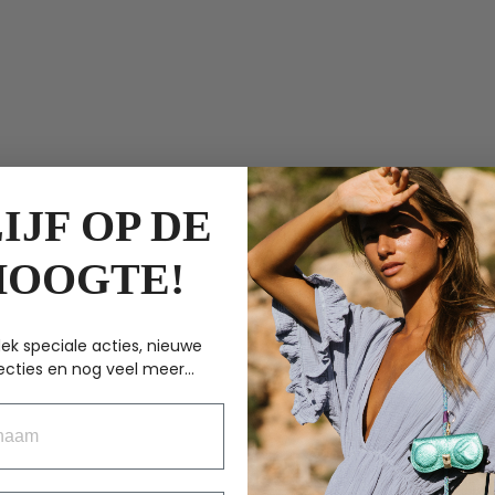
IJF OP DE
HOOGTE!
ek speciale acties, nieuwe
ecties en nog veel meer...
aam