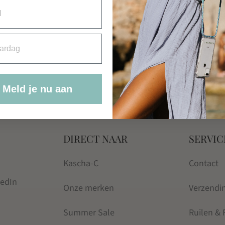
rdag
Meld je nu aan
DIRECT NAAR
SERVIC
Kascha-C
Contact
kedIn
Onze merken
Verzendi
Summer Sale
Ruilen &