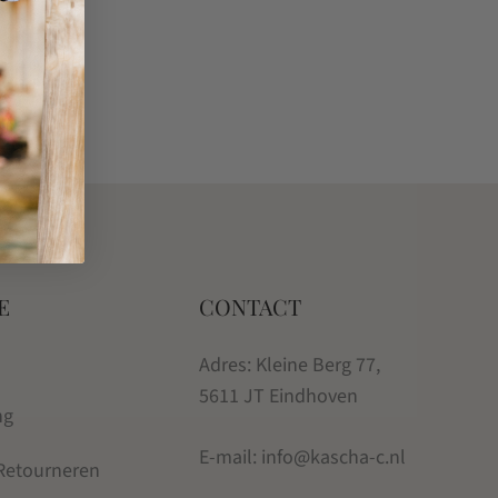
E
CONTACT
Adres: Kleine Berg 77,
5611 JT Eindhoven
ng
E-mail: info@kascha-c.nl
 Retourneren