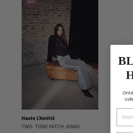
50%
BL
Ontd
coll
Voorn
Haute L'Amitié
TWO- TONE PATCH JEANS