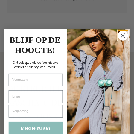
BLIJF OP DE
HOOGTE!
Ontdek speciale acties, nieuwe
collecties en nog veel meer...
Voornaam
DE KLEURRIJKE WERELD VAN
Email
KASCHA-C DRAAIT OM
Verjaardag
EINDELOOS COMBINEREN
Meld je nu aan
Adres: Kleine Berg 77,