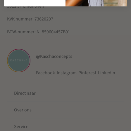
5611 JT Eindhoven
KVK nummer:
73620297
BTW-nummer:
NL859604457B01
@Kaschaconcepts
Facebook
Instagram
Pinterest
LinkedIn
Direct naar
Over ons
Service