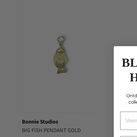
BL
Ontd
coll
Voorn
Bonnie Studios
BIG FISH PENDANT GOLD