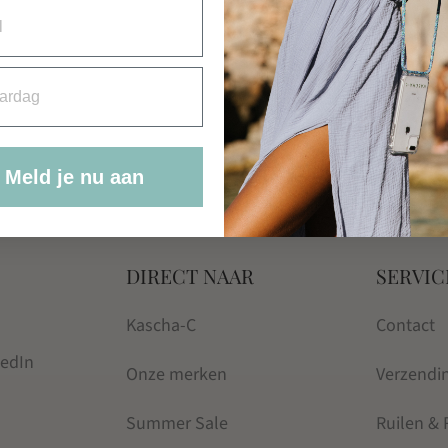
rdag
Meld je nu aan
DIRECT NAAR
SERVIC
Kascha-C
Contact
kedIn
Onze merken
Verzendi
Summer Sale
Ruilen &