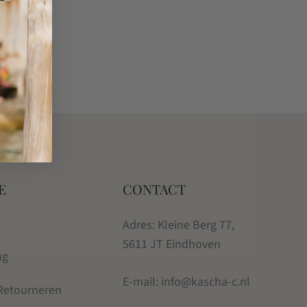
E
CONTACT
Adres: Kleine Berg 77,
5611 JT Eindhoven
ng
E-mail: info@kascha-c.nl
 Retourneren