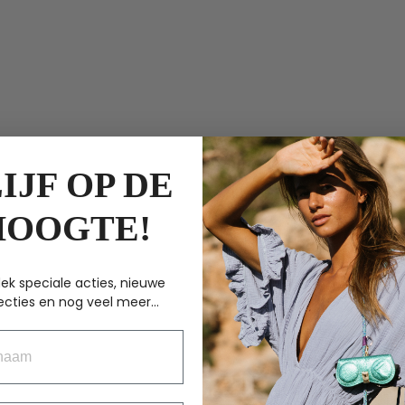
IJF OP DE
HOOGTE!
ek speciale acties, nieuwe
ecties en nog veel meer...
aam