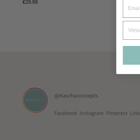
€
29.99
Email
Verjaa
@Kaschaconcepts
Facebook
Instagram
Pinterest
Lin