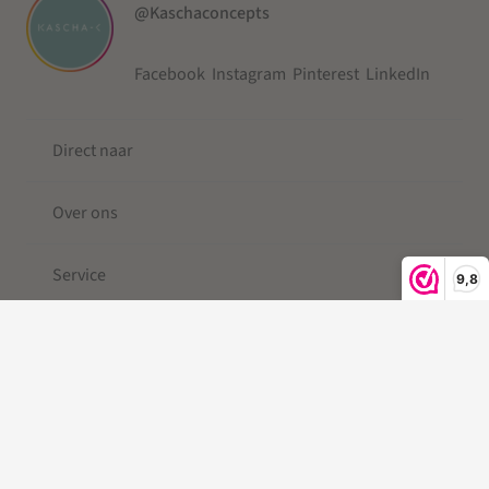
@Kaschaconcepts
Facebook
Instagram
Pinterest
LinkedIn
Direct naar
Over ons
Service
9,8
© 2019-2026 Kascha-C ®
Kleine Berg
| Telefoonkoord |
Telefoonkoord kralen |
Gevlochten Telefoonkoord
|Telefoonkoord kort