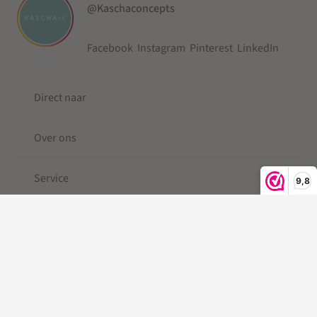
@Kaschaconcepts
Facebook
Instagram
Pinterest
LinkedIn
Direct naar
Over ons
Service
9,8
© 2019-2026 Kascha-C ®
Kleine Berg
| Telefoonkoord |
Telefoonkoord kralen |
Gevlochten Telefoonkoord
|Telefoonkoord kort