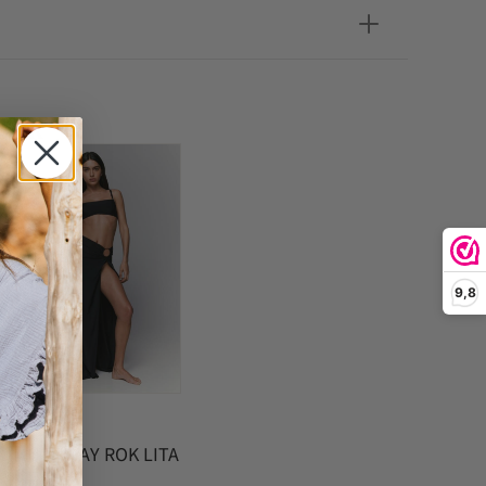
 OOK
9,8
Sarda
MULTIWAY ROK LITA
ZWART