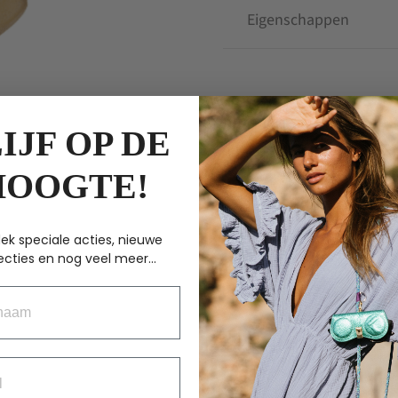
Eigenschappen
ANDERE KOCHTEN
IJF OP DE
HOOGTE!
ek speciale acties, nieuwe
ecties en nog veel meer...
aam
BIKINI TOP DENES
NEON GOLD – M
Oorspronkelijke
Huidige
€
60.00
€
30.00