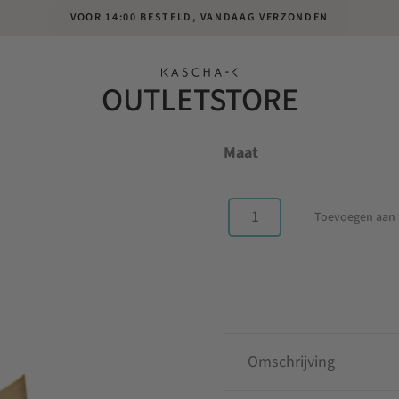
VOOR 14:00 BESTELD, VANDAAG VERZONDEN
BIKINI SLIP
OUTLETSTORE
Oorspronkelijke
Huidige
€
35.00
€
17.50
prijs
prijs
Maat
was:
is:
€35.00.
€17.50.
Toevoegen aan
Bikini
slip
DENES
neon
gold
aantal
Omschrijving