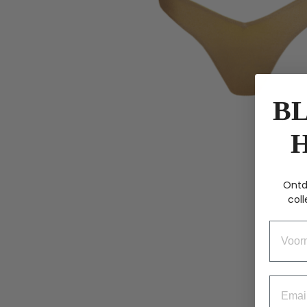
BL
Ontd
coll
Voorn
Email