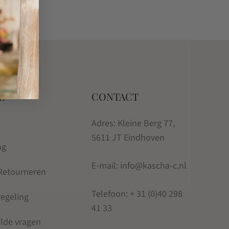
€
110.00
E
CONTACT
Adres: Kleine Berg 77,
5611 JT Eindhoven
ng
E-mail: info@kascha-c.nl
 Retourneren
Telefoon:
+ 31 (0)40 298
regeling
41 33
elde vragen