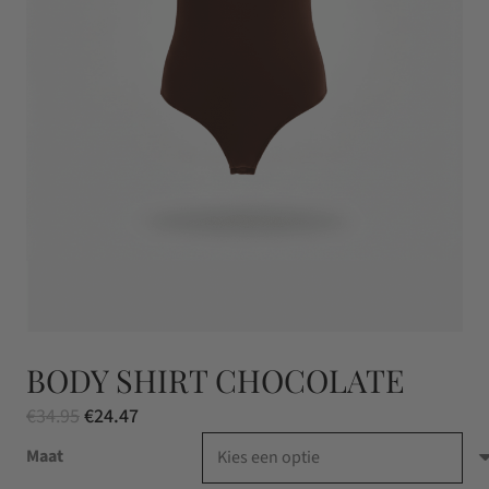
BODY SHIRT CHOCOLATE
Oorspronkelijke
Huidige
€
34.95
€
24.47
prijs
prijs
Maat
was:
is: