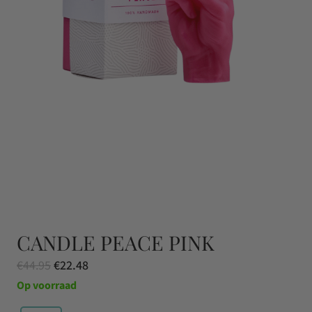
CANDLE PEACE PINK
Oorspronkelijke
Huidige
€
44.95
€
22.48
prijs
prijs
Op voorraad
was:
is: