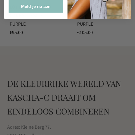
Meld je nu aan
LOTT.gioielli
LOTT.gioielli
CONE S – DISCO
CONE S – METALLIC
PURPLE
PURPLE
€
95.00
€
105.00
DE KLEURRIJKE WERELD VAN
KASCHA-C DRAAIT OM
EINDELOOS COMBINEREN
Adres: Kleine Berg 77,