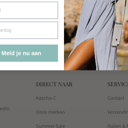
rdag
Meld je nu aan
DIRECT NAAR
SERVIC
Kascha-C
Contact
kedIn
Onze merken
Verzendi
Summer Sale
Ruilen &