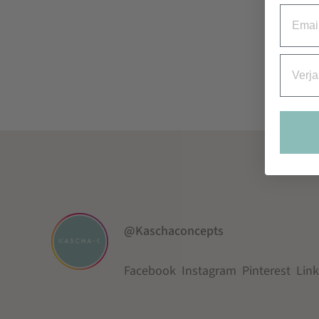
Email
Verjaa
@Kaschaconcepts
Facebook
Instagram
Pinterest
Lin