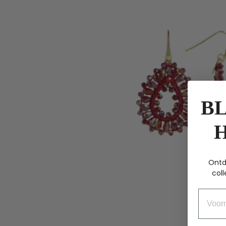
BL
Ontd
coll
Voorn