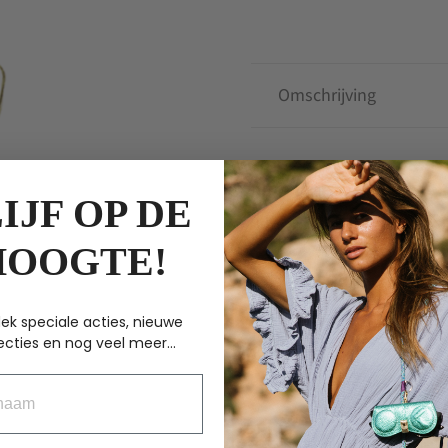
Small
-
Metallic
Bordeaux
Omschrijving
aantal
ANDERE KOCHTEN
IJF OP DE
HOOGTE!
G
ek speciale acties, nieuwe
ecties en nog veel meer...
aam