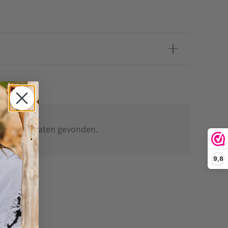
 OOK
een resultaten gevonden.
9,8