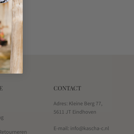
E
CONTACT
Adres: Kleine Berg 77,
5611 JT Eindhoven
ng
E-mail: info@kascha-c.nl
 Retourneren