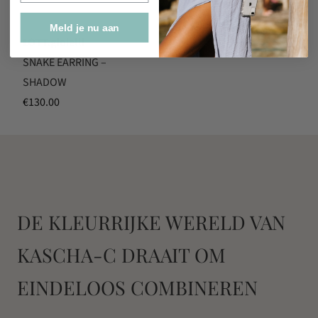
Meld je nu aan
LOTT.gioielli
SNAKE EARRING –
SHADOW
€
130.00
DE KLEURRIJKE WERELD VAN
KASCHA-C DRAAIT OM
EINDELOOS COMBINEREN