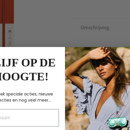
Composition
Fox
Red
aantal
Omschrijving
ANDERE KOCHTEN
IJF OP DE
HOOGTE!
G
ek speciale acties, nieuwe
ecties en nog veel meer...
aam