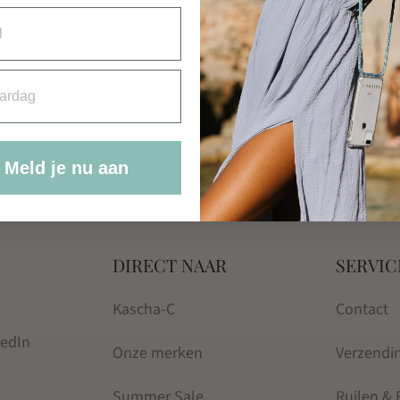
rdag
Meld je nu aan
DIRECT NAAR
SERVIC
Kascha-C
Contact
kedIn
Onze merken
Verzendi
Summer Sale
Ruilen &