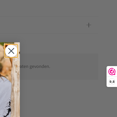
 OOK
een resultaten gevonden.
9,8