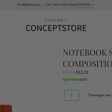
SHOP NU →
SUMMER SALE — TOT 70% KORTING
CONCEPTSTORE
NOTEBOOK 
COMPOSITIO
Oorspronkelijke
Huidige
€
24.50
€
12.25
prijs
prijs
Op voorraad
was:
is:
€24.50.
€12.25.
Toevoegen aan
Notebook
Softcover