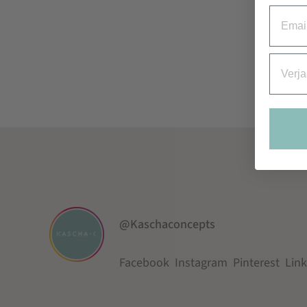
Email
Verjaa
@Kaschaconcepts
Facebook
Instagram
Pinterest
Lin