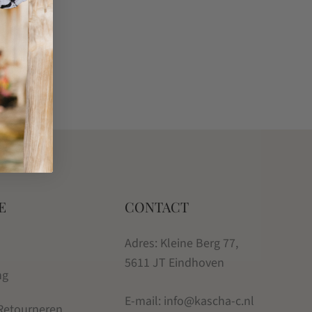
E
CONTACT
Adres: Kleine Berg 77,
5611 JT Eindhoven
ng
E-mail: info@kascha-c.nl
 Retourneren