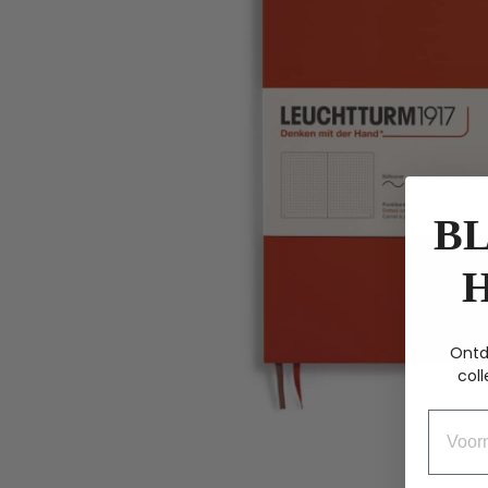
BL
Ontd
coll
Voorn