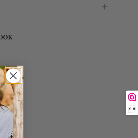
 OOK
9,8