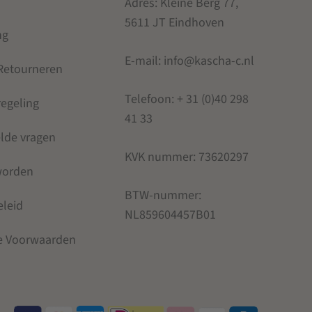
Adres: Kleine Berg 77,
5611 JT Eindhoven
ng
E-mail: info@kascha-c.nl
 Retourneren
Telefoon:
+ 31 (0)40 298
regeling
41 33
elde vragen
KVK nummer:
73620297
 worden
BTW-nummer:
eleid
NL859604457B01
e Voorwaarden