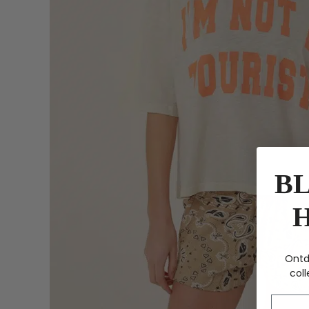
BL
Ontd
coll
Voorn