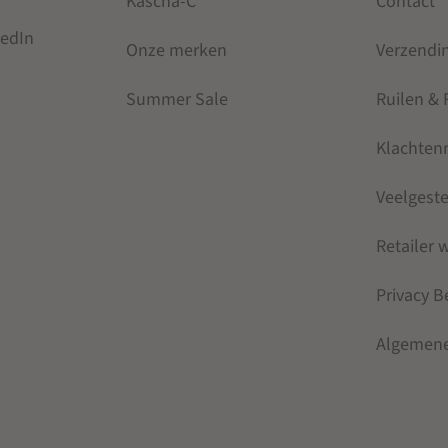
Kascha-C
Contact
kedIn
Onze merken
Verzendi
Summer Sale
Ruilen &
Klachten
Veelgest
Retailer
Privacy B
Algemen