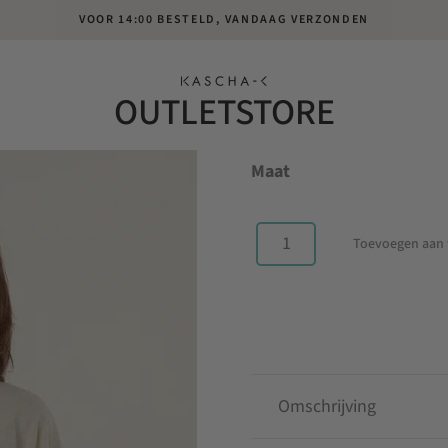
VOOR 14:00 BESTELD, VANDAAG VERZONDEN
T-SHIRT MA
OUTLETSTORE
Oorspronkelijke
Huidige
€
69.95
€
34.98
prijs
prijs
Maat
was:
is:
€69.95.
€34.98.
Toevoegen aan
T-
shirt
Margareth
Milk
aantal
Omschrijving