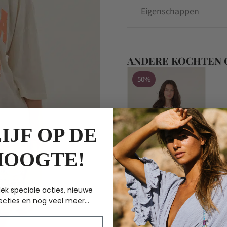
Eigenschappen
ANDERE KOCHTEN
50%
IJF OP DE
HOOGTE!
ek speciale acties, nieuwe
One Tee
ecties en nog veel meer...
SWEAT MARGARETH
aam
MILK