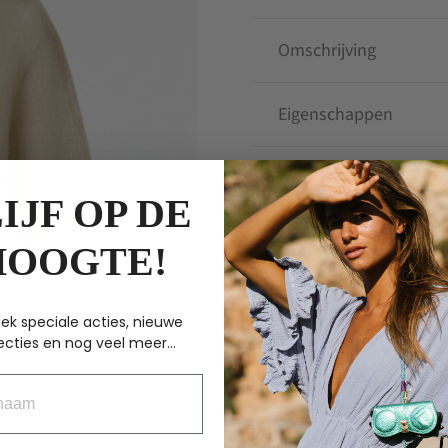
Omschrijving
Eigenschappen
IJF OP DE
ANDERE KOCHTEN
HOOGTE!
ek speciale acties, nieuwe
ecties en nog veel meer...
aam