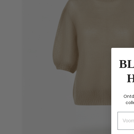
BL
Ontd
coll
Voorn