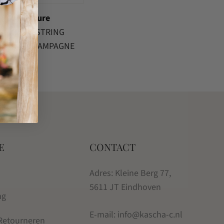
Co'Couture
ROWCC STRING
KNIT CHAMPAGNE
€
129.00
E
CONTACT
Adres: Kleine Berg 77,
5611 JT Eindhoven
ng
E-mail: info@kascha-c.nl
 Retourneren