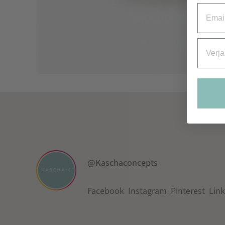
Email
Verjaa
@Kaschaconcepts
Facebook
Instagram
Pinterest
Lin