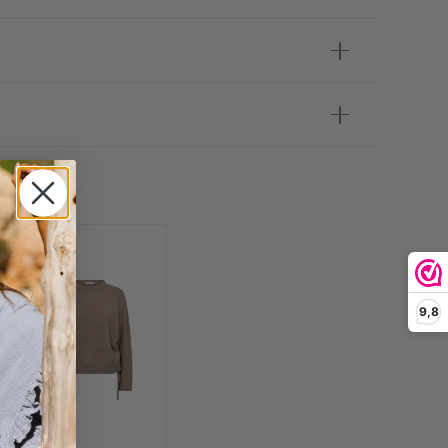
 OOK
9,8