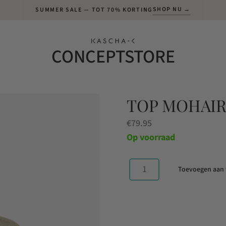
SHOP NU →
SUMMER SALE — TOT 70% KORTING
CONCEPTSTORE
TOP MOHAIR
€
79.95
Op voorraad
Toevoegen aan
Top
mohair
beige
aantal