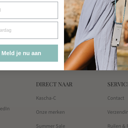
Kascha-C
TOP MOHAIR TAUPE
rdag
€
79.95
Meld je nu aan
DIRECT NAAR
SERVIC
Kascha-C
Contact
kedIn
Onze merken
Verzendi
Summer Sale
Ruilen &