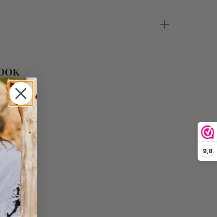
 OOK
9,8