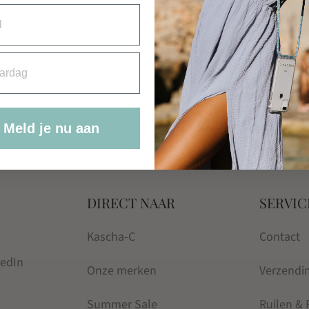
XL BEKER K
€
20.95
rdag
Meld je nu aan
DIRECT NAAR
SERVIC
Kascha-C
Contact
kedIn
Onze merken
Verzendi
Summer Sale
Ruilen &