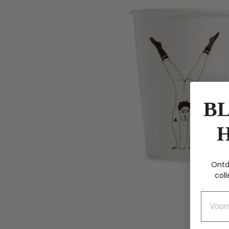
BL
Ontd
coll
Voorn