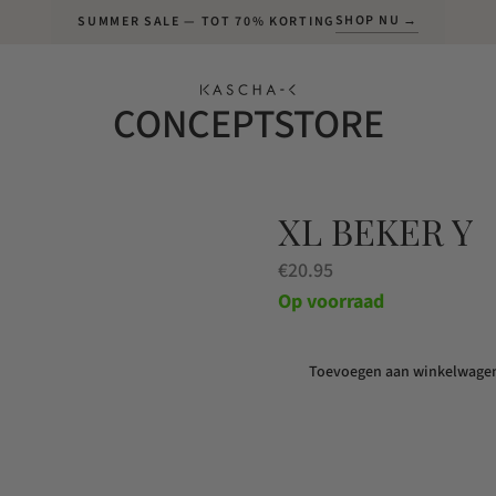
SHOP NU →
SUMMER SALE — TOT 70% KORTING
CONCEPTSTORE
XL BEKER Y
€
20.95
Op voorraad
Toevoegen aan winkelwage
XL
beker
Y
aantal