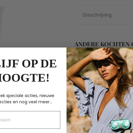
Omschrijving
ANDERE KOCHTEN
IJF OP DE
HOOGTE!
ek speciale acties, nieuwe
ecties en nog veel meer...
aam
Helen b