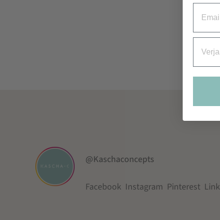
Email
Verjaa
@Kaschaconcepts
Facebook
Instagram
Pinterest
Lin