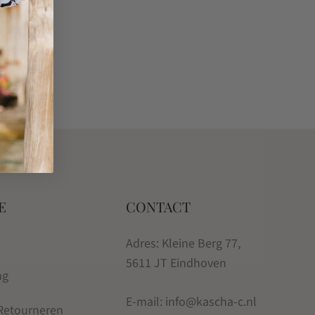
E
CONTACT
Adres: Kleine Berg 77,
5611 JT Eindhoven
ng
E-mail: info@kascha-c.nl
 Retourneren