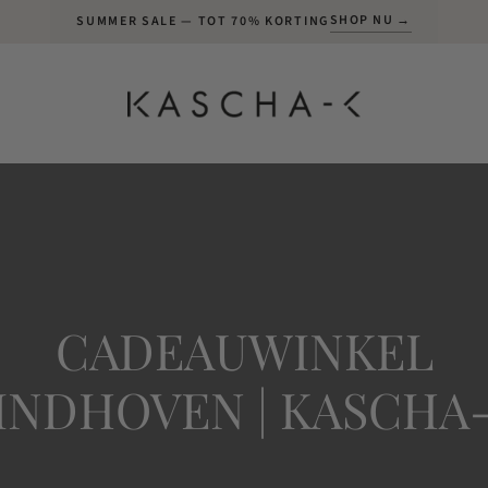
SHOP NU →
SUMMER SALE — TOT 70% KORTING
CADEAUWINKEL
INDHOVEN | KASCHA