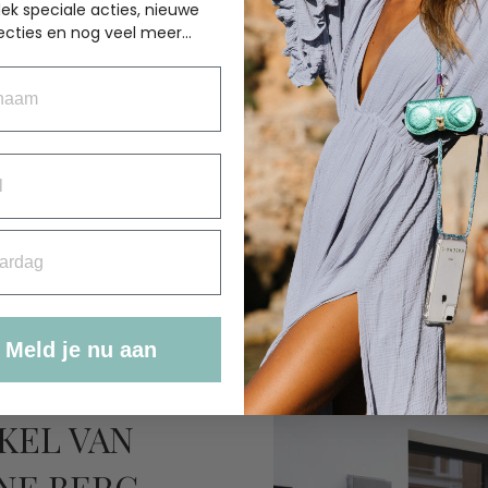
ek speciale acties, nieuwe
ecties en nog veel meer...
aam
Sh
rdag
Meld je nu aan
KEL VAN
NE BERG