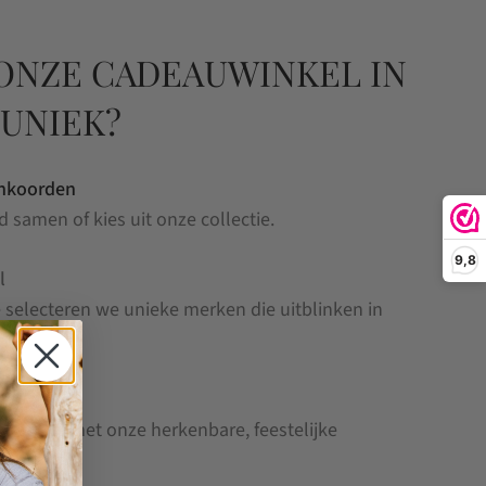
ONZE CADEAUWINKEL IN
UNIEK?
onkoorden
d samen of kies uit onze collectie.
9,8
l
e selecteren we unieke merken die uitblinken in
s pas af met onze herkenbare, feestelijke