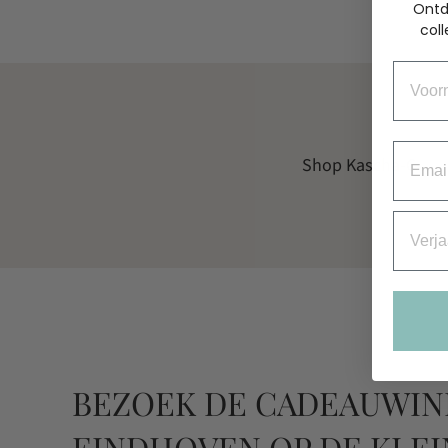
Ontd
coll
Voorn
Email
Shop Kascha-C
Verjaa
BEZOEK DE CADEAUWIN
EINDHOVEN OP DE KLEI