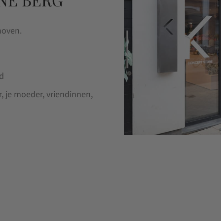
hoven.
nd
r, je moeder, vriendinnen,