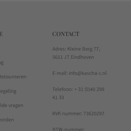
E
CONTACT
Adres: Kleine Berg 77,
5611 JT Eindhoven
ng
E-mail: info@kascha-c.nl
 Retourneren
Telefoon:
+ 31 (0)40 298
regeling
41 33
elde vragen
KVK nummer:
73620297
 worden
BTW-nummer: