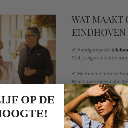
WAT MAAKT 
EINDHOVEN 
✔ Handgemaakte
telefo
Stel je eigen telefoonkoor
✔ Merken met een verhaa
Naast onze eigen collecti
kwaliteit en originaliteit.
IJF OP DE
✔ Direct ingepakt
HOOGTE!
Een cadeau van Kascha-C i
verpakking.