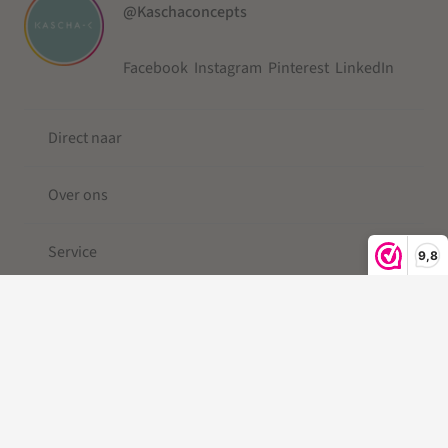
@Kaschaconcepts
Facebook
Instagram
Pinterest
LinkedIn
Direct naar
Over ons
Service
9,8
© 2019-2026 Kascha-C ®
Kleine Berg
| Telefoonkoord |
Telefoonkoord kralen |
Gevlochten Telefoonkoord
|Telefoonkoord kort