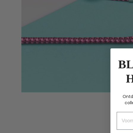
BL
Ontd
coll
Voorn