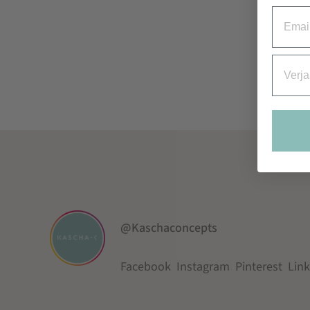
Email
Verjaa
@Kaschaconcepts
Facebook
Instagram
Pinterest
Lin