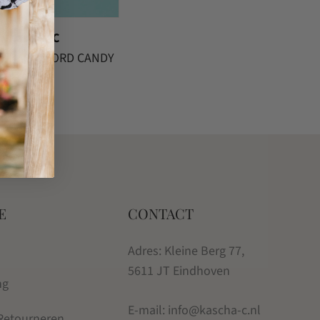
Kascha-C
BASIC CORD CANDY
€
19.95
E
CONTACT
Adres: Kleine Berg 77,
5611 JT Eindhoven
ng
E-mail: info@kascha-c.nl
 Retourneren