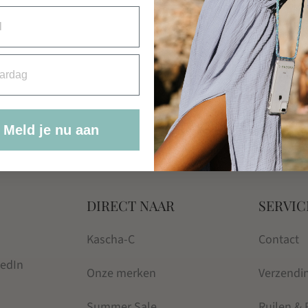
Kascha-C
IPHONE ESSENTIAL
rdag
COVER
Prijsklasse:
€
19.95
-
€
21.00
€19.95
Meld je nu aan
tot
€21.00
DIRECT NAAR
SERVIC
Kascha-C
Contact
kedIn
Onze merken
Verzendi
Summer Sale
Ruilen &