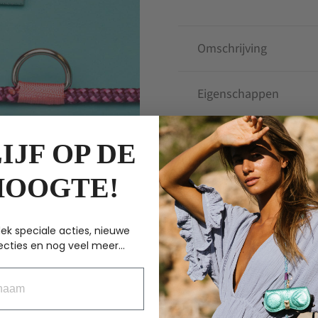
Aubergine
aantal
Omschrijving
Eigenschappen
IJF OP DE
ANDERE KOCHTEN
HOOGTE!
BESTSELLER
ek speciale acties, nieuwe
ecties en nog veel meer...
aam