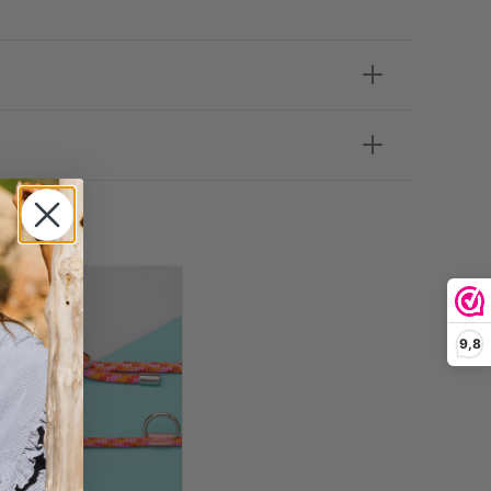
 OOK
9,8