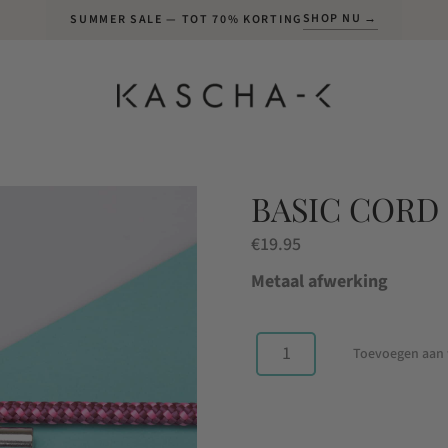
SHOP NU →
SUMMER SALE — TOT 70% KORTING
BASIC CORD
€
19.95
Metaal afwerking
Toevoegen aan
Basic
Cord
Pink