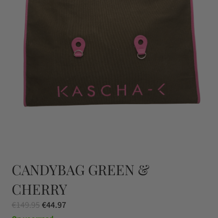
CANDYBAG GREEN &
CHERRY
Oorspronkelijke
Huidige
€
149.95
€
44.97