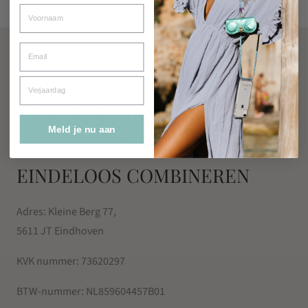
Voornaam
Email
Verjaardag
DE KLEURRIJKE WERELD VAN
Meld je nu aan
KASCHA-C DRAAIT OM
EINDELOOS COMBINEREN
Adres: Kleine Berg 77,
5611 JT Eindhoven
KVK nummer:
73620297
BTW-nummer:
NL859604457B01