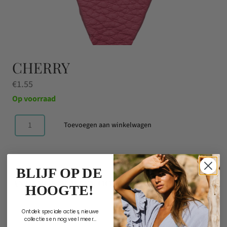
CHERRY
€
1.55
Op voorraad
Toevoegen aan winkelwagen
Cherry
aantal
BLIJF OP DE
ANDERE KOCHTEN OOK
HOOGTE!
Geen resultaten gevonden.
Ontdek speciale acties, nieuwe
collecties en nog veel meer...