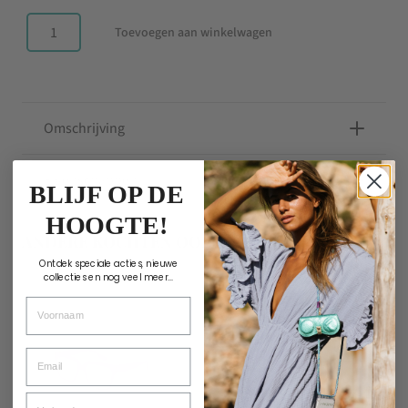
Toevoegen aan winkelwagen
Leesbril
Jane
Neon
Pink
Omschrijving
aantal
Eigenschappen
BLIJF OP DE
HOOGTE!
ANDERE KOCHTEN OOK
Ontdek speciale acties, nieuwe
collecties en nog veel meer...
Voornaam
Email
Verjaardag