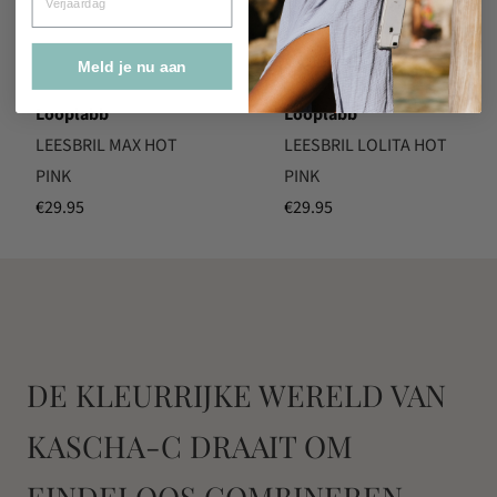
Meld je nu aan
Looplabb
Looplabb
LEESBRIL MAX HOT
LEESBRIL LOLITA HOT
PINK
PINK
€
29.95
€
29.95
DE KLEURRIJKE WERELD VAN
KASCHA-C DRAAIT OM