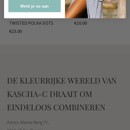
Meld je nu aan
Maniac Nails
Maniac Nails
GELLAK STICKER
TOP COAT SHINE
TWISTED POLKA DOTS
€
10.00
€
23.00
DE KLEURRIJKE WERELD VAN
KASCHA-C DRAAIT OM
EINDELOOS COMBINEREN
Adres: Kleine Berg 77,