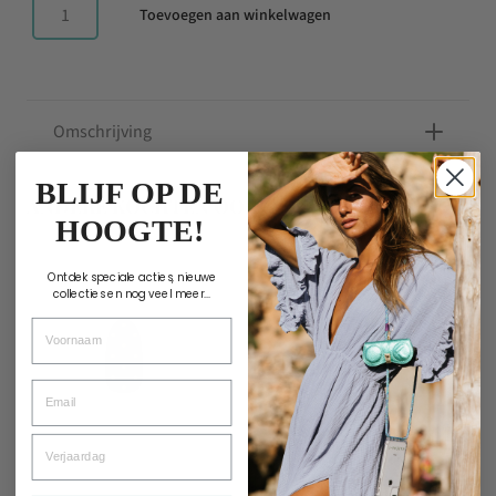
Toevoegen aan winkelwagen
Mini
LED
Lamp
aantal
Omschrijving
BLIJF OP DE
ANDERE KOCHTEN OOK
HOOGTE!
Ontdek speciale acties, nieuwe
collecties en nog veel meer...
Voornaam
Email
Verjaardag