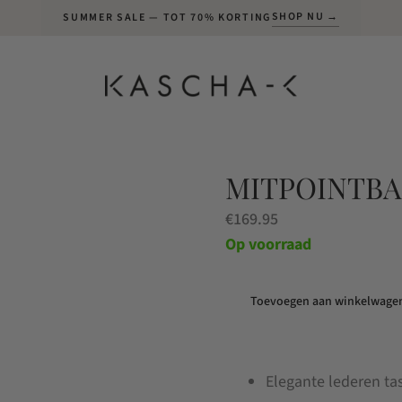
SHOP NU →
SUMMER SALE — TOT 70% KORTING
MITPOINTBA
€
169.95
Op voorraad
Toevoegen aan winkelwage
Mitpointbag
Suede
Cinnamon
Elegante lederen ta
aantal