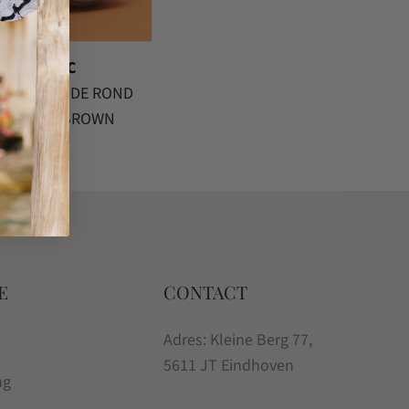
Kascha-C
WALLET DE ROND
SUEDE BROWN
€
44.95
E
CONTACT
Adres: Kleine Berg 77,
5611 JT Eindhoven
ng