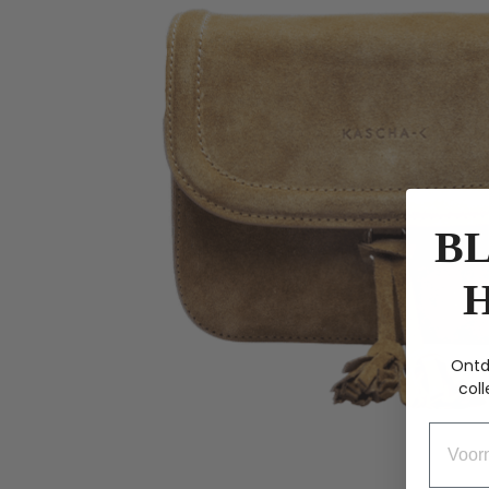
BL
Ontd
coll
Voorn