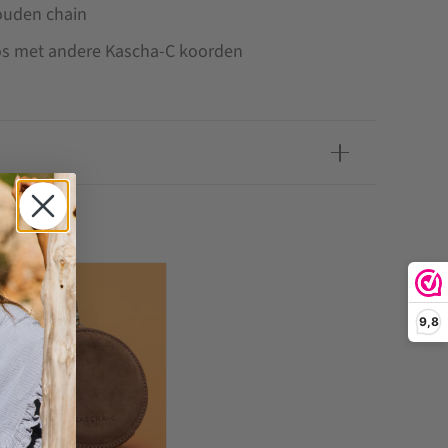
 gouden chain
s met andere Kascha-C koorden
 OOK
9,8