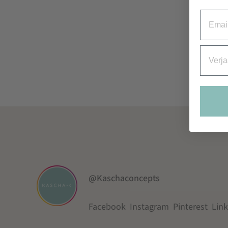
Email
Verjaa
@Kaschaconcepts
Facebook
Instagram
Pinterest
Lin