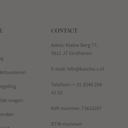
E
CONTACT
Adres: Kleine Berg 77,
5611 JT Eindhoven
ng
E-mail: info@kascha-c.nl
 Retourneren
Telefoon:
+ 31 (0)40 298
regeling
41 33
elde vragen
KVK nummer:
73620297
 worden
BTW-nummer: