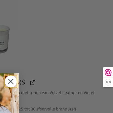
RKAARS
9,8
uxe aroma met tonen van Velvet Leather en Violet
eaf
eniet van 25 tot 30 sfeervolle branduren