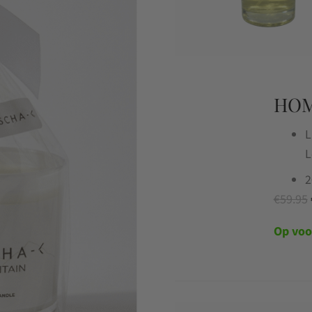
HOM
L
L
2
€
59.95
Op voo