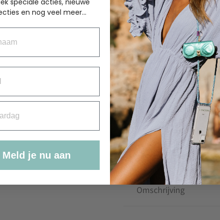
ek speciale acties, nieuwe
€
49.95
ecties en nog veel meer...
Op voo
aam
Mountain
rdag
giftset
Toevoegen aan winkelwage
aantal
Meld je nu aan
Omschrijving