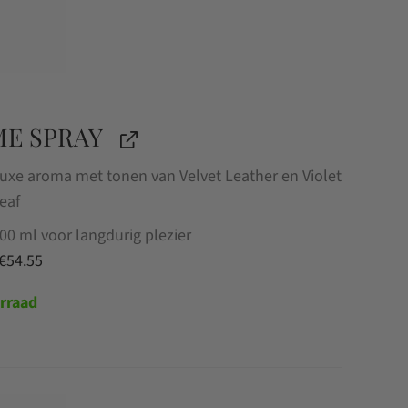
E SPRAY
uxe aroma met tonen van Velvet Leather en Violet
eaf
00 ml voor langdurig plezier
Oorspronkelijke
Huidige
€
54.55
prijs
prijs
rraad
was:
is:
€59.95.
€54.55.