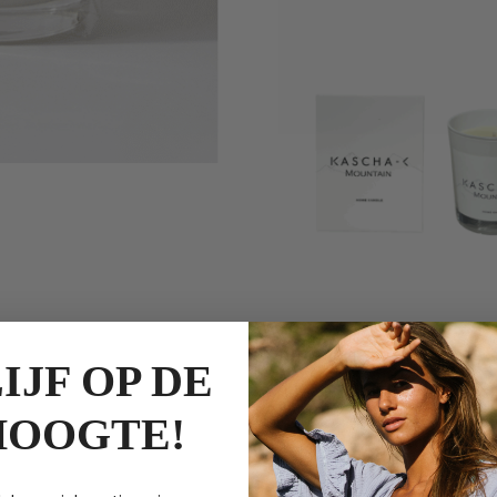
GEU
IJF OP DE
L
HOOGTE!
L
G