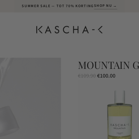
SHOP NU →
SUMMER SALE — TOT 70% KORTING
MOUNTAIN G
Oorspronkelijke
Huidige
€
109.90
€
100.00
prijs
prijs
was:
is:
€109.90.
€100.00.