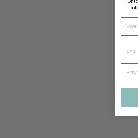
Ontd
coll
Voorn
Email
Verjaa