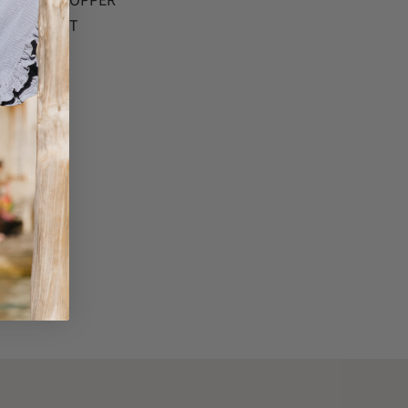
HEART COPPER
PENDANT
€
34.95