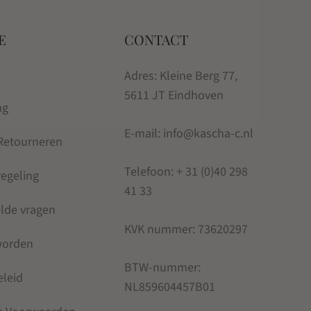
E
CONTACT
Adres: Kleine Berg 77,
5611 JT Eindhoven
ng
E-mail: info@kascha-c.nl
 Retourneren
Telefoon:
+ 31 (0)40 298
regeling
41 33
elde vragen
KVK nummer:
73620297
 worden
BTW-nummer:
eleid
NL859604457B01