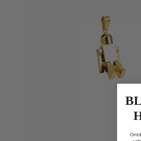
BL
Ontd