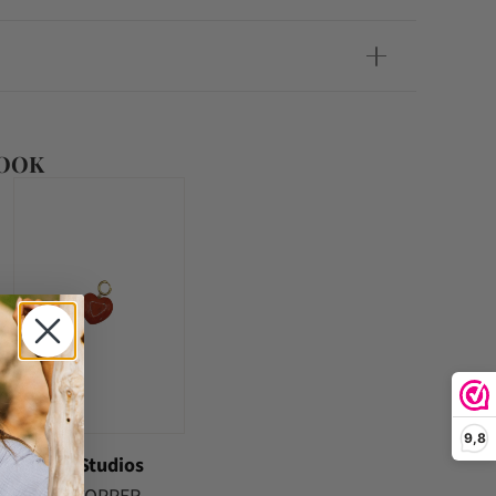
 OOK
9,8
Bonnie Studios