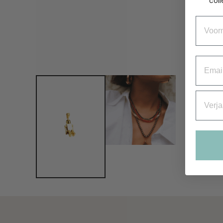
coll
Voorn
Email
Verjaa