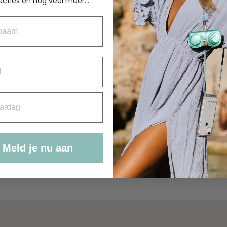
LETTER BIG
ecties en nog veel meer...
PENDANT GOLD
aam
€
29.95
rdag
Meld je nu aan