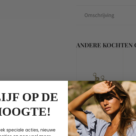
Omschrijving
ANDERE KOCHTEN
IJF OP DE
HOOGTE!
Bonnie Studios
ek speciale acties, nieuwe