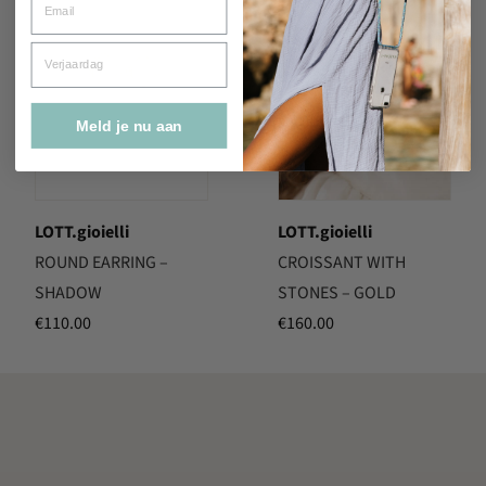
Verjaardag
Meld je nu aan
LOTT.gioielli
LOTT.gioielli
ROUND EARRING –
CROISSANT WITH
SHADOW
STONES – GOLD
€
110.00
€
160.00